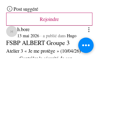
Post suggéré
Rejoindre
h.bore
h.bore
13 mai 2026
·
a publié dans
Hugo
FSBP ALBERT Groupe 3
Atelier 3 « Je me protège » (10/04/26)
·        Contrôler la sécurité de son 
ordinateur.
·        Se protéger de l’Internet.
Atelier 4 « J’utilise les réseaux sociaux 
professionnels » (16/04/26)
·        S’inscrire/se connecter sur des 
réseaux sociaux professionnels.
Voir plus
0
0
32