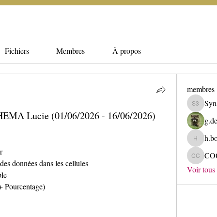
Fichiers
Membres
À propos
membres
Syn
Synapse 
EMA Lucie (01/06/2026 - 16/06/2026)
g.de
h.b
h.bore
r
CO
COQUELE
r des données dans les cellules
Voir tous
ble
(+ Pourcentage)