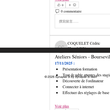
0
0 commentaire
撰寫留言......
COQUELET Cédric
27 avril 2026
COQUELET Cédric
Ateliers Séniors - Boursev
17/11/2025 :
Présentation formation
Tout de table attentes des stagi
© 2026 Synapse 3i by Synapse 3i itself
Découverte de l'ordinateur
Connecter à internet
Effectuer des réglages de base
Voir plus