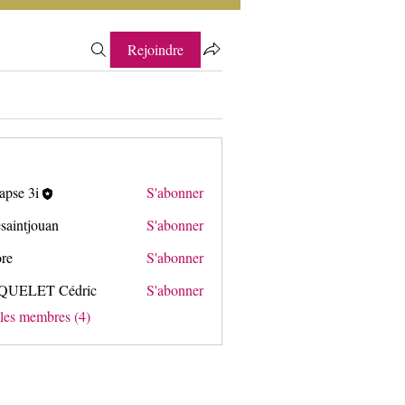
Rejoindre
apse 3i
S'abonner
3i
saintjouan
S'abonner
ore
S'abonner
QUELET Cédric
S'abonner
T Cédric
 les membres (4)