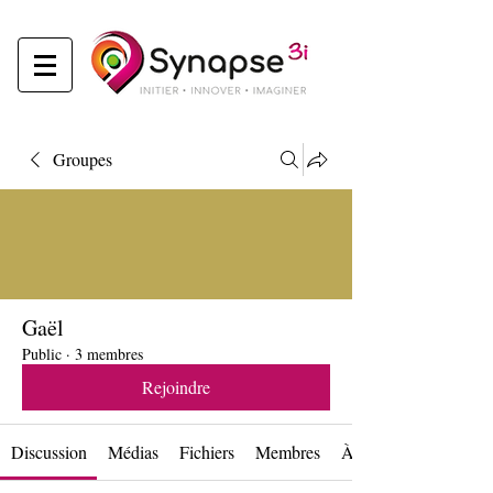
Groupes
Gaël
Public
·
3 membres
Rejoindre
Discussion
Médias
Fichiers
Membres
À propos