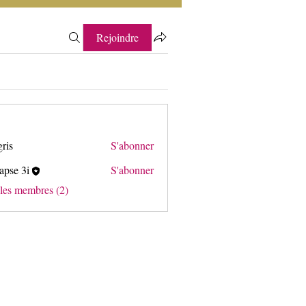
Rejoindre
gris
S'abonner
apse 3i
S'abonner
3i
 les membres (2)