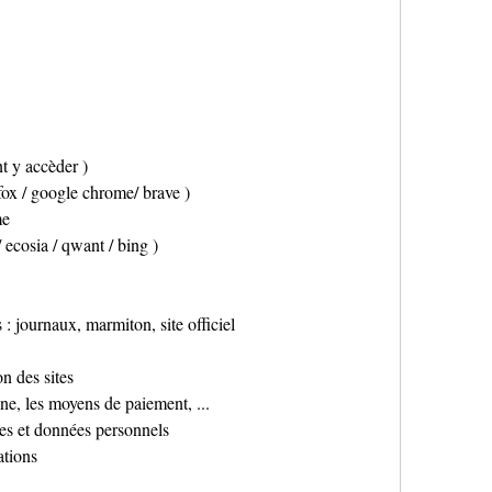
t y accèder )
efox / google chrome/ brave )
me
 ecosia / qwant / bing )
 : journaux, marmiton, site officiel
on des sites
gne, les moyens de paiement, ...
es et données personnels
ations