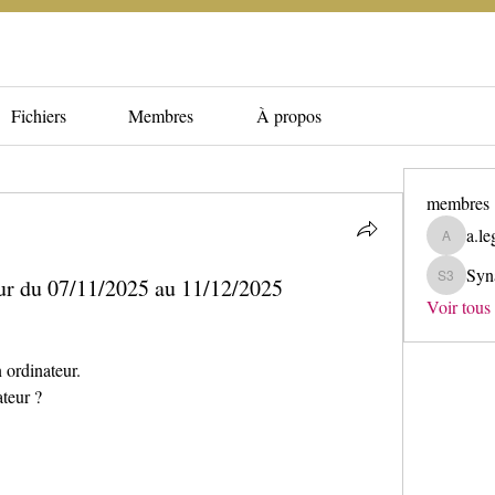
Fichiers
Membres
À propos
membres
a.le
a.legris
Syn
ur du 07/11/2025 au 11/12/2025
Synapse 
Voir tous
 ordinateur.
teur ?