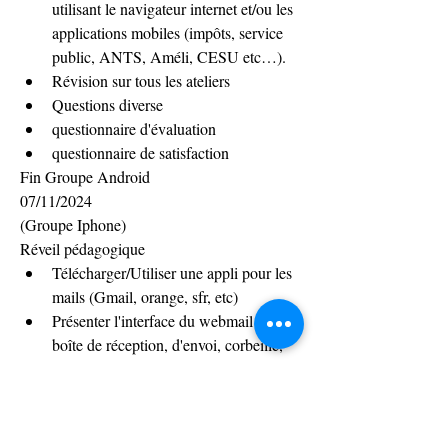
utilisant le navigateur internet et/ou les 
applications mobiles (impôts, service 
public, ANTS, Améli, CESU etc…).
Révision sur tous les ateliers
Questions diverse
questionnaire d'évaluation
questionnaire de satisfaction 
Fin Groupe Android
07/11/2024
(Groupe Iphone)
Réveil pédagogique
Télécharger/Utiliser une appli pour les 
mails (Gmail, orange, sfr, etc)
Présenter l'interface du webmail gmail : 
boîte de réception, d'envoi, corbeille, 
etc...
Expliquer la rédaction d'un mail : 
Destinataire(s) (À, Cc, Cci), Objet, 
Contenu, PJ