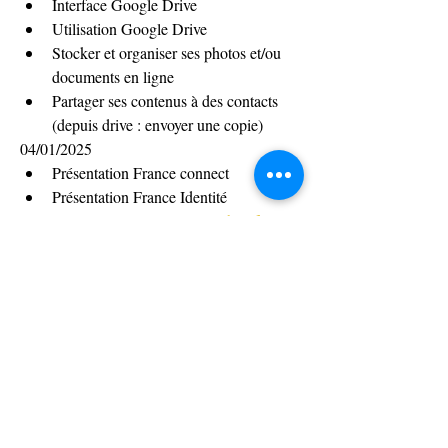
Interface Google Drive
Utilisation Google Drive
Stocker et organiser ses photos et/ou 
documents en ligne
Partager ses contenus à des contacts 
(depuis drive : envoyer une copie)
04/01/2025
Présentation France connect
Présentation France Identité
Présentation site 
Service-Public.fr
Réaliser ses démarches en ligne en 
utilisant le navigateur internet et/ou les 
applications mobiles (impôts, service 
public, ANTS, Améli, CESU etc…)
11/02/2025
Atelier ludique Wii
Questionnaire de connaissance
Questionnaire de satisfaction
Fin Formation