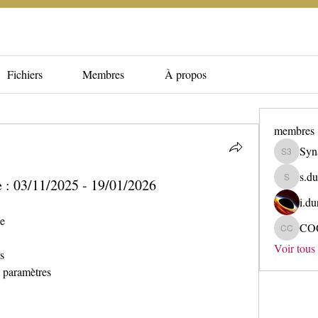
Fichiers
Membres
À propos
membres
Syn
Synapse 
s.du
 : 03/11/2025 - 19/01/2026
s.dupuis
i.du
le
CO
COQUELE
Voir tous
s
s paramètres