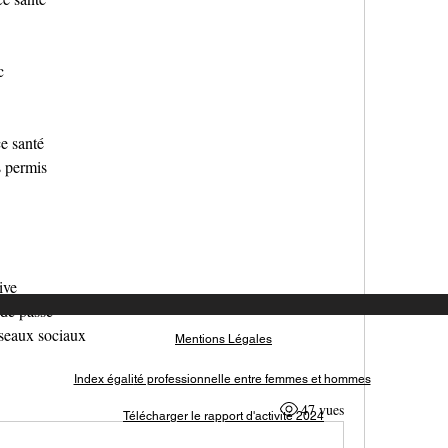
c
e santé
s permis
ive
de passe
éseaux sociaux
Mentions Légales
Index égali
té professionnelle entre femmes et hommes
47 vues
Télécharger le rapport d'activité 2024