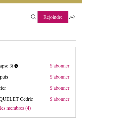
Rejoindre
apse 3i
S'abonner
3i
puis
S'abonner
rier
S'abonner
QUELET Cédric
S'abonner
T Cédric
 les membres (4)