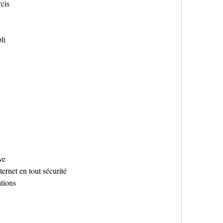
rcis
li
ve
ternet en tout sécurité
tions