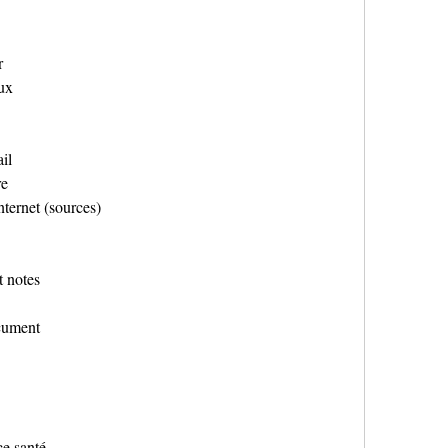
r
eux
il
re
nternet (sources)
t notes
ocument
e santé