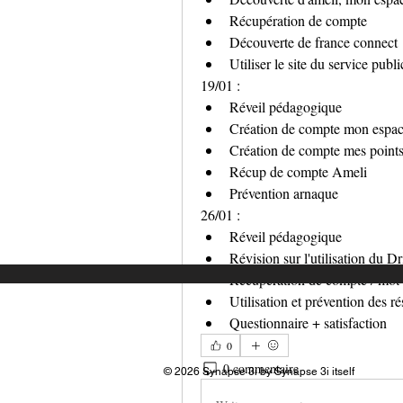
Récupération de compte
Découverte de france connect
Utiliser le site du service publi
19/01 :
Réveil pédagogique
Création de compte mon espac
Création de compte mes point
Récup de compte Ameli
Prévention arnaque
26/01 :
Réveil pédagogique
Révision sur l'utilisation du Dr
Récupération de compte / mot 
Utilisation et prévention des r
Questionnaire + satisfaction
0
0 commentaire
© 2026 Synapse 3i by Synapse 3i itself