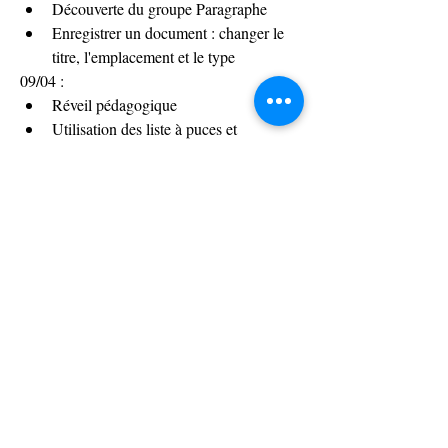
Découverte du groupe Paragraphe 
Enregistrer un document : changer le 
titre, l'emplacement et le type
09/04 :
Réveil pédagogique
Utilisation des liste à puces et 
numérotées 
Insérer du texte copier/coller
Insérer une image, manipulation et 
mise en forme
Enregistrer un document
16/04 : 
Réveil pédagogique
Utilisation du logiciel Excel
Découverte du ruban et de l'interface 
d'utilisation
Se déplacer dans les cellules 
Renseigner des formules simples et des 
calcules de base