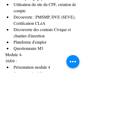
Utilisation du site du CPF, création de 
compte
Découverte : PMSMP, DVE (SEVE), 
Certification CLéA
Découverte des contrats Civique et 
chantier d'insertion 
Plateforme d'emploi
Questionnaire M3
Module 4-
16/04 :
Présentation module 4
Questionnaire M4
Utilisation de Google Maps
Découverte de Mappy et Waze
Utilisation du site de la SNCF
Tarif Coup de pouce avec la carte Pass 
Pass
Découverte de la plateforme BlaBlaCar