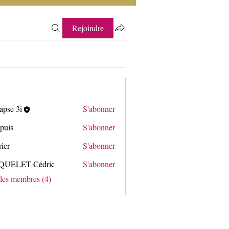
Rejoindre
apse 3i
S'abonner
3i
puis
S'abonner
rier
S'abonner
QUELET Cédric
S'abonner
T Cédric
 les membres (4)