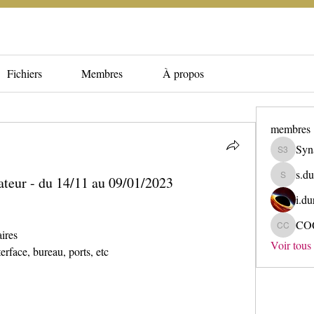
Fichiers
Membres
À propos
membres
Syn
Synapse 
s.du
teur - du 14/11 au 09/01/2023
s.dupuis
i.du
CO
COQUELE
ires 
Voir tous
erface, bureau, ports, etc