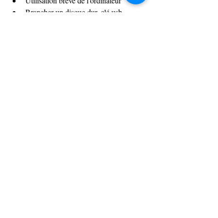
Utilisation breve de l'ordinateur
Brancher un disque dur, clé usb
Brancher le smartphone
Récupérer des photos et les transferer
0
0
27
Write a comment...
À propos
Tout le suivi des formations réalisées par la
formatrice Isi
...
Lire plus
membres
Synapse 3i
S'abonner
Synapse 3i