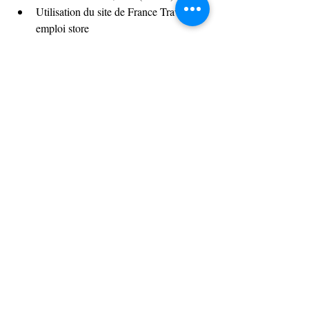
Utilisation du site de France Travail : 
emploi store
Questionnaire M3
Module 4 -
19/02 :
Réveil pédagogique
Questionnaire M4
Utilisation des sites de l'ENT, pronote, 
EcoleDirecte
Naviger sur des sites de e-commerce : 
Vinted, leboncoin, etc
Sécurité en ligne : achat, 
dropshipping,etc
Site et appli ToGoodToGo
20/02 :
Réveil pédagogique
Utilisation du site de google shopping
Site Geev, franceVerif pour la sécurité, 