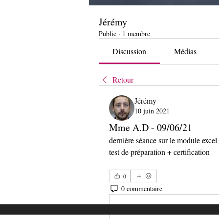
Jérémy
Public
·
1 membre
Discussion
Médias
Retour
Jérémy
10 juin 2021
Mme A.D - 09/06/21
dernière séance sur le module excel
test de préparation + certification
0
0 commentaire
Rédigez un commentaire...