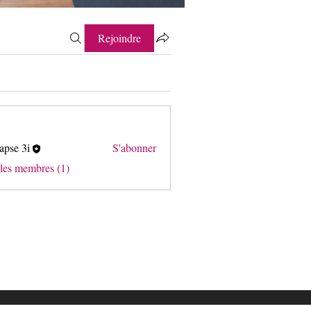
Rejoindre
apse 3i
S'abonner
3i
 les membres (1)