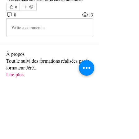
0
0
13
Write a comment...
À propos
Tout le suivi des formations réalisées par le
formateur Jéré
...
Lire plus
membres
Synapse 3i
S'abonner
Synapse 3i
Voir tous les membres (1)