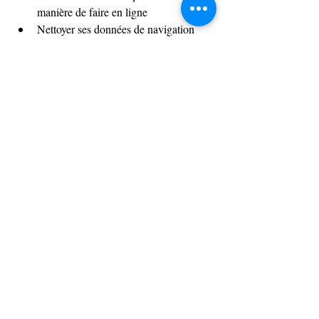
manière de faire en ligne
Nettoyer ses données de navigation
0
0
20
Write a comment...
À propos
Tout le suivi des formations réalisées par le
formateur Jéré
...
Lire plus
membres
Synapse 3i
S'abonner
Synapse 3i
Voir tous les membres (1)