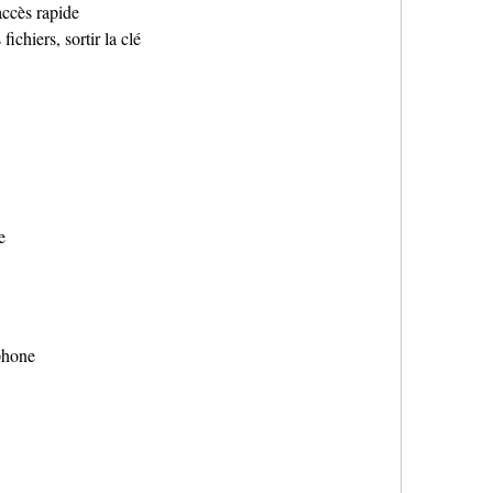
accès rapide
fichiers, sortir la clé
e
phone