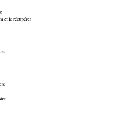
te
m et le récupérer
ics
ers
ier