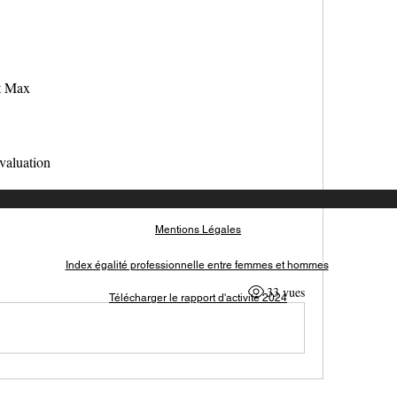
t Max
évaluation
Mentions Légales
Index égali
té professionnelle entre femmes et hommes
33 vues
Télécharger le rapport d'activité 2024