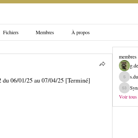
Fichiers
Membres
À propos
membres
g.de
s.du
 du 06/01/25 au 07/04/25 [Terminé]
s.dupuis
Syn
Synapse 
Voir tous