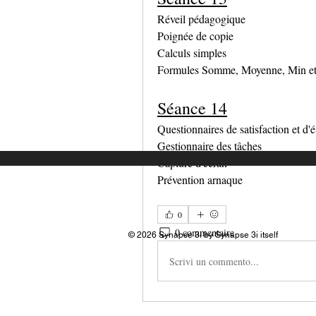
Réveil pédagogique
Poignée de copie
Calculs simples
Formules Somme, Moyenne, Min e
Séance 14
Questionnaires de satisfaction et d'
Gestionnaire des tâches
Capture d'écran
Prévention arnaque
0
0 commentaire
© 2026 Synapse 3i by Synapse 3i itself
Scrivi un commento...