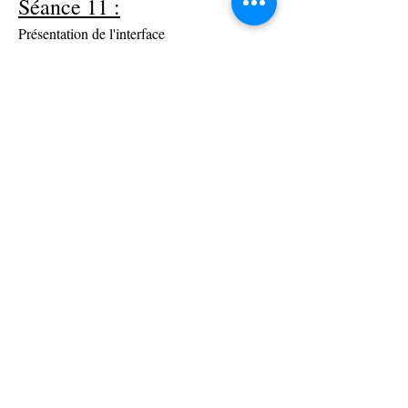
Séance 11 :
Présentation de l'interface
Exercice d'écriture
Enregistrer un document
Exercice de mise en forme
Insérer une image
Séance 12 :
Réveil pédagogique
Mise en forme de paragraphe
Enregistrer en pdf
Imprimer
Séance 13 :
Tableur
Présentation de l'interface
Insérer, modifier, supprimer des données
Mise en forme simple