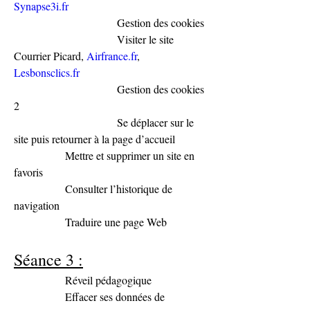
Synapse3i.fr
                              Gestion des cookies
                              Visiter le site 
Courrier Picard, 
Airfrance.fr
, 
Lesbonsclics.fr
                              Gestion des cookies 
2
                              Se déplacer sur le 
site puis retourner à la page d’accueil
               Mettre et supprimer un site en 
favoris
               Consulter l’historique de 
navigation
               Traduire une page Web
Séance 3 :
               Réveil pédagogique
               Effacer ses données de 