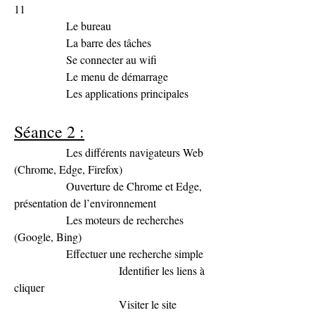
11
               Le bureau
               La barre des tâches
               Se connecter au wifi
               Le menu de démarrage
               Les applications principales
Séance 2 :
               Les différents navigateurs Web 
(Chrome, Edge, Firefox)
               Ouverture de Chrome et Edge, 
présentation de l’environnement
               Les moteurs de recherches 
(Google, Bing)
               Effectuer une recherche simple
                              Identifier les liens à 
cliquer
                              Visiter le site 