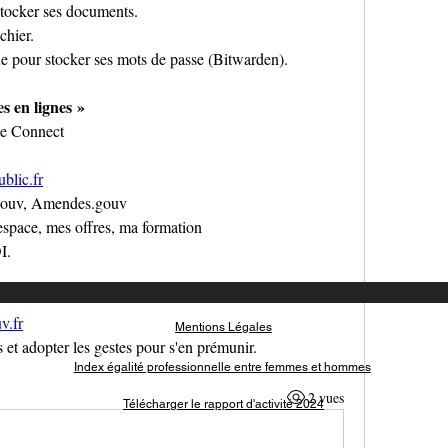
stocker ses documents.
chier.
que pour stocker ses mots de passe (Bitwarden).
s en lignes »
ce Connect
ublic.fr
.gouv, Amendes.gouv
espace, mes offres, ma formation
I.
v.fr
Mentions Légales
et adopter les gestes pour s'en prémunir.
Index égali
té professionnelle entre femmes et hommes
2 vues
Télécharger le rapport d'activité 2024