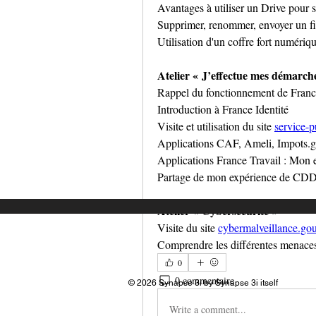
Avantages à utiliser un Drive pour 
Supprimer, renommer, envoyer un fi
Utilisation d'un coffre fort numéri
Atelier « J’effectue mes démarche
Rappel du fonctionnement de Fran
Introduction à France Identité
Visite et utilisation du site 
service-p
Applications CAF, Ameli, Impots
Applications France Travail : Mon 
Partage de mon expérience de CDD
Atelier « Cybersécurité »
Visite du site 
cybermalveillance.gou
Comprendre les différentes menaces 
0
0 commentaire
© 2026 Synapse 3i by Synapse 3i itself
Write a comment...