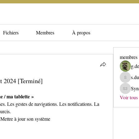
Fichiers
Membres
À propos
membres
g.de
s.du
t 2024 [Terminé]
s.dupuis
Syn
Synapse 
e / ma tablette »
Voir tous
s. Les gestes de navigations. Les notifications. La 
urcis.
 Mettre à jour son système