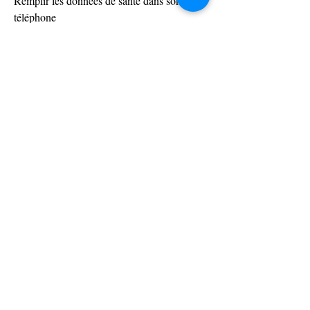
Remplir les données de santé dans son 
téléphone
Installation et utilisation d'un coffre fort à 
mot de passe
Recherche sur des appareils reconditionnés
Prévention au hameçonnage
0
0
20
Rédigez un commentaire...
À propos
Tout le suivi des formations réalisées par le
formateur Séba
...
Lire plus