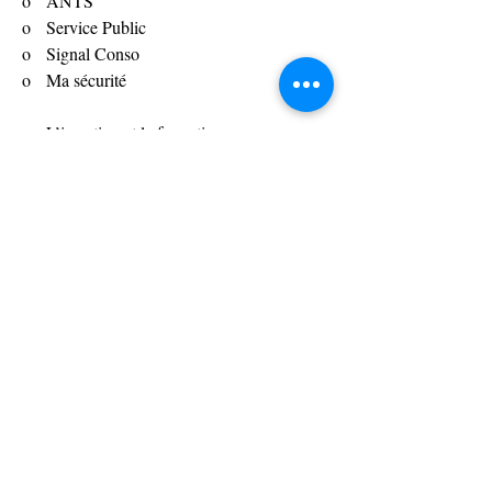
o   ANTS
o   Service Public
o   Signal Conso
o   Ma sécurité
o   L’insertion et la formation
o   La PMSMP
o   Les chantiers d’insertion
o   Le compte CPF
o   L’emploi en ligne
o   France Travail, le site et les applis
o L'E-réputation
o   Les différents sites d’annonces en ligne
o   LinkedIn
o   Jeu de rôle, attribution aux participant 
une autre identité et un parcours 
professionnel, mise en application de ce qui 
a été appris