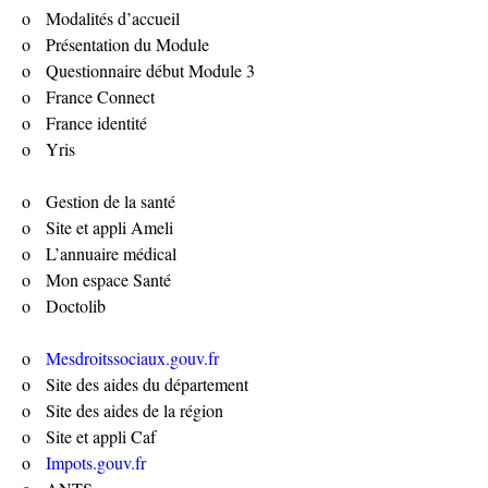
o   Modalités d’accueil
o   Présentation du Module
o   Questionnaire début Module 3
o   France Connect
o   France identité
o   Yris
o   Gestion de la santé
o   Site et appli Ameli
o   L’annuaire médical
o   Mon espace Santé
o   Doctolib
o   
Mesdroitssociaux.gouv.fr
o   Site des aides du département
o   Site des aides de la région
o   Site et appli Caf
o   
Impots.gouv.fr