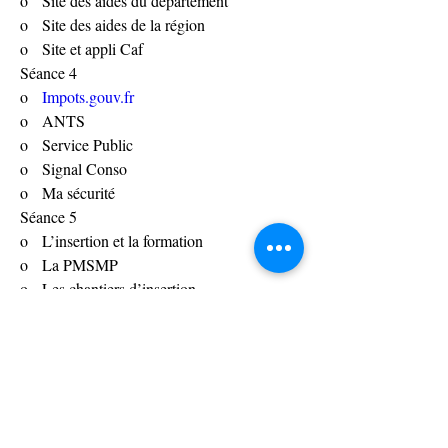
o   Site des aides du département
o   Site des aides de la région
o   Site et appli Caf
Séance 4
o   
Impots.gouv.fr
o   ANTS
o   Service Public
o   Signal Conso
o   Ma sécurité
Séance 5
o   L’insertion et la formation
o   La PMSMP
o   Les chantiers d’insertion
o   Le compte CPF
Séance 6 & 7
o   L’emploi en ligne
o   France Travail, le site et les applis
o  L'E-réputation
o   Les différents sites d’annonces en ligne