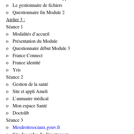
o   Le gestionnaire de fichiers
o   Questionnaire fin Module 2
Atelier 3 :
Séance 1
o   Modalités d’accueil
o   Présentation du Module
o   Questionnaire début Module 3
o   France Connect
o   France identité
o   Yris
Séance 2
o   Gestion de la santé
o   Site et appli Ameli
o   L’annuaire médical
o   Mon espace Santé
o   Doctolib
Séance 3
o   
Mesdroitssociaux.gouv.fr