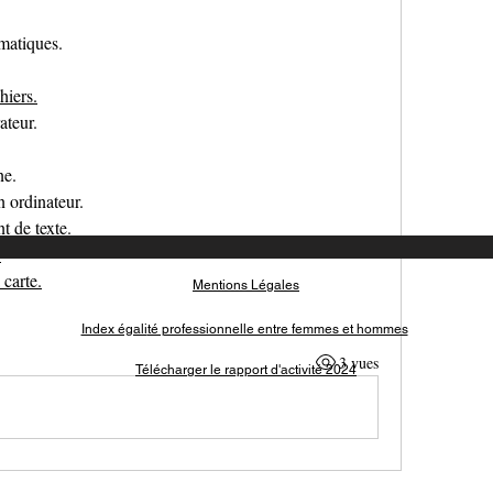
rmatiques.
hiers.
ateur.
ne.
 ordinateur.
t de texte.
.
 carte.
Mentions Légales
Index égali
té professionnelle entre femmes et hommes
3 vues
Télécharger le rapport d'activité 2024