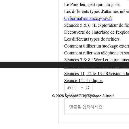
Le Pare-feu, c'est quoi au juste.
Les différents types d'attaques info
Cybermalveillance.gouv.fr
Séances 5 & 6 : L'explorateur de fic
Découverte de l'interface de l'explor
Les différents types de fichiers.
Comment utiliser un stockage exter
Comment relier son téléphone et son
Séances 7 & 8 : Word et le traitemen
Séances 9 & 10 : Excel et le tableur
Séances 11, 12 & 13 : Révision a la
Séance 14 : Ludique.
0
0 commentaire
© 2026 Synapse 3i by Synapse 3i itself
댓글을 입력하세요.