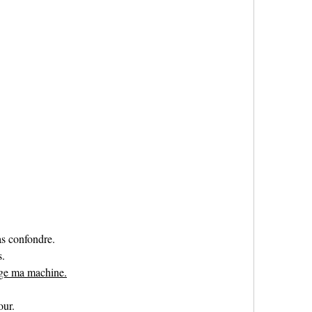
s confondre.
. 
ège ma machine.
our.