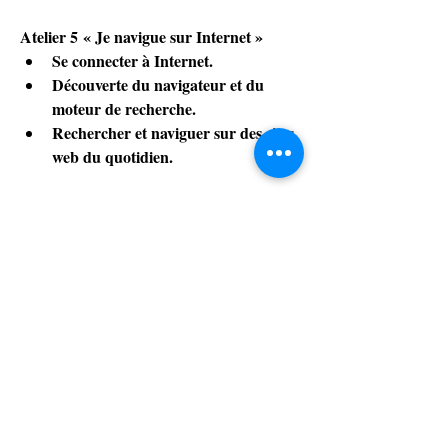
Atelier 5 « Je navigue sur Internet » 
Se connecter à Internet. 
Découverte du navigateur et du 
moteur de recherche. 
Rechercher et naviguer sur des sites 
web du quotidien. 
Reste de la formation assurée par Hugo
0
0
8
Rédigez un commentaire...
À propos
Tout le suivi des formations réalisées par le
formateur Thom
...
Lire plus