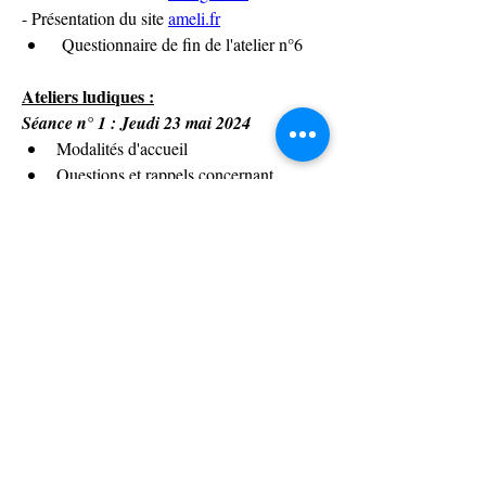
- Présentation du site 
ameli.fr
 Questionnaire de fin de l'atelier n°6
Ateliers ludiques :
Séance n° 1 : Jeudi 23 mai 2024
Modalités d'accueil
Questions et rappels concernant 
l'atelier « Je navigue sur Internet en 
toute sécurité »
Questions et rappels concernant 
l'atelier « J’utilise mon smartphone / 
ma tablette »
Séance n° 2 : Lundi 27 mai 2024
Modalités d'accueil
Présentation de l'intelligence artificielle
Jeux sur la console Wii :
               - Wii Sport Resort : Bowling, 