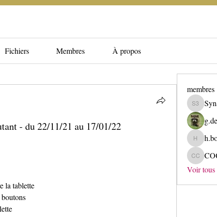
Fichiers
Membres
À propos
membres
Syn
Synapse 
g.de
tant - du 22/11/21 au 17/01/22
h.b
h.bore
CO
COQUELE
Voir tous
e la tablette
t boutons
lette