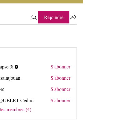
Rejoindre
apse 3i
S'abonner
3i
saintjouan
S'abonner
ore
S'abonner
QUELET Cédric
S'abonner
T Cédric
 les membres (4)