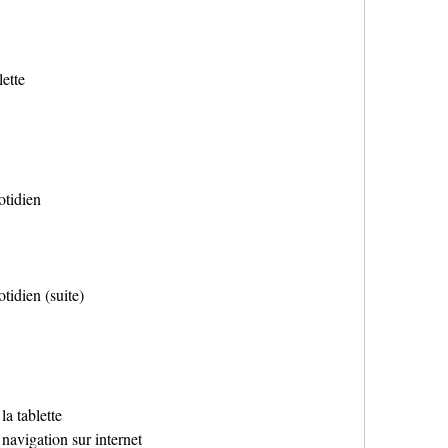
lette
otidien
otidien (suite)
a tablette
navigation sur internet