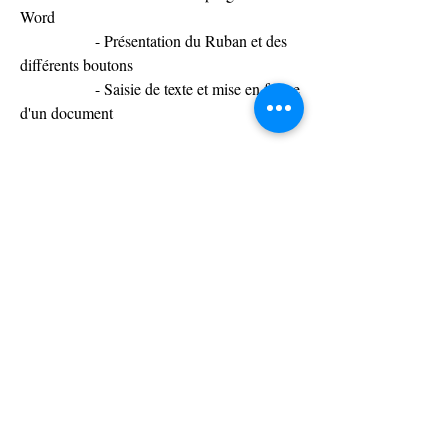
Word
               - Présentation du Ruban et des 
différents boutons
               - Saisie de texte et mise en forme 
d'un document
Séance n° 13 : Lundi 13 novembre 2023
Rappel pédagogique
Atelier « Word » (Suite)
               - Mise en forme d'un document
               - Insérer une image et la mettre en 
forme
               - Insérer un tableau et le mettre en 
forme
               - Mise en page du document 
(marge, en-tête et pied de page...)
               - Imprimer un document au format 
PDF