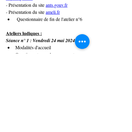
- Présentation du site 
ants.gouv.fr
- Présentation du site 
ameli.fr
 Questionnaire de fin de l'atelier n°6
Ateliers ludiques :
Séance n° 1 : Vendredi 24 mai 2024
Modalités d'accueil
Questions et rappels concernant 
l'atelier « Je navigue sur Internet en 
toute sécurité »
Questions et rappels concernant 
l'atelier « J’utilise mon smartphone / 
ma tablette »
Séance n° 2 : Vendredi 31 mai 2024
Modalités d'accueil
Présentation de l'intelligence artificielle
Jeux sur la console Wii :