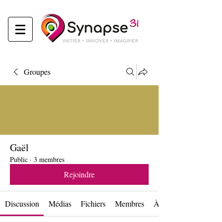
Groupes
Gaël
Public
·
3 membres
Rejoindre
Discussion
Médias
Fichiers
Membres
À propos