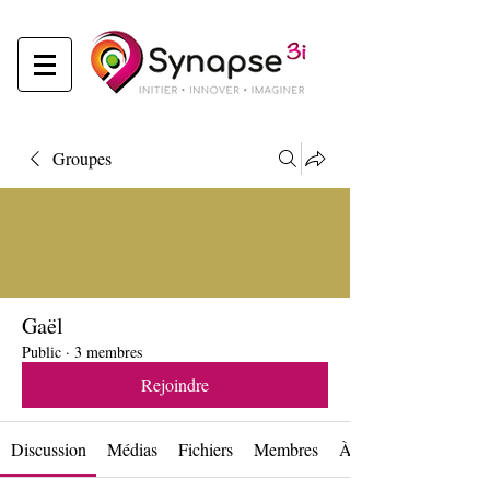
Groupes
Gaël
Public
·
3 membres
Rejoindre
Discussion
Médias
Fichiers
Membres
À propos