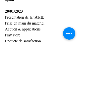
20/01/2023
Présentation de la tablette
Prise en main du matériel
Accueil & applications
Play store
Enquête de satisfaction
0
0
13
Write a comment...
À propos
Tout le suivi des formations réalisées par le
formateur Gaël
...
Lire plus