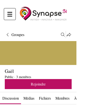
Groupes
Gaël
Public
·
3 membres
Rejoindre
Discussion
Médias
Fichiers
Membres
À propos