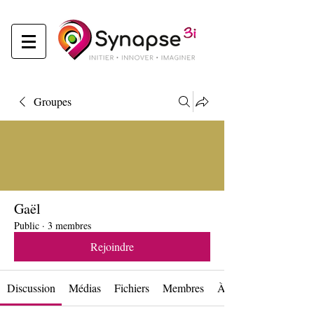
Groupes
Gaël
Public
·
3 membres
Rejoindre
Discussion
Médias
Fichiers
Membres
À propos