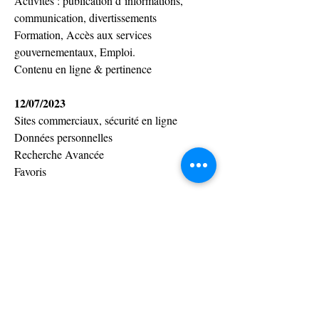
Activités : 
publication d’informations, 
communication, divertissements
Formation, Accès aux services 
gouvernementaux, Emploi.
Contenu en ligne & pertinence
12/07/2023
Sites commerciaux, sécurité en ligne
Données personnelles
Recherche Avancée
Favoris
13/07/2023
Création de compte Gmail
Présentation du client mail Outlook
Envoyer/recevoir mails, Spam
Recherche, tri, filtre
Carnet d'adresse
Calendrier Outlook