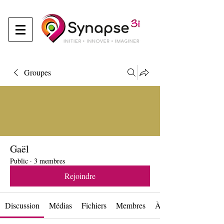
Groupes
Gaël
Public
·
3 membres
Rejoindre
Discussion
Médias
Fichiers
Membres
À propos