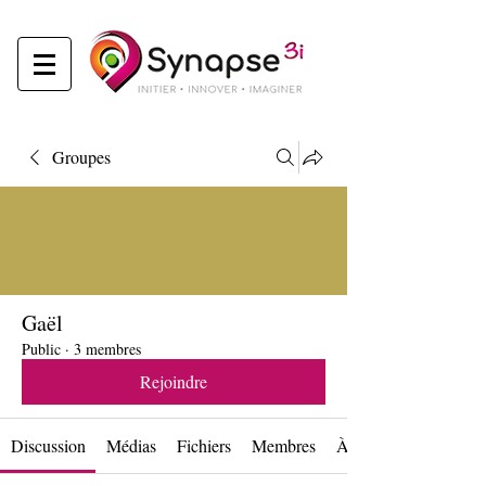
Groupes
Gaël
Public
·
3 membres
Rejoindre
Discussion
Médias
Fichiers
Membres
À propos