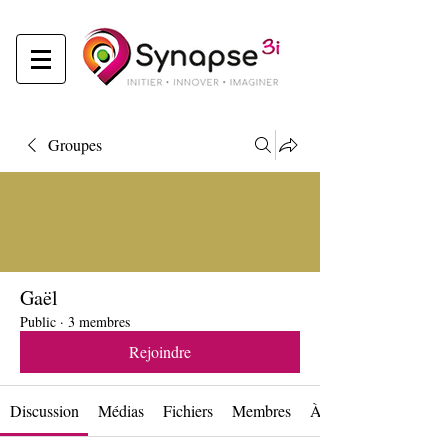
Groupes
Gaël
Public
·
3 membres
Rejoindre
Discussion
Médias
Fichiers
Membres
À propos