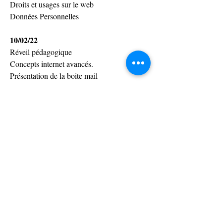
Droits et usages sur le web
Données Personnelles
10/02/22
Réveil pédagogique
Concepts internet avancés.
Présentation de la boite mail
Création de compte
Présentation du client mail Outlook
Envoyer/recevoir mails
15/02/22
Rappel sur le gestionnaire de messagerie
Spam
Recherche, tri, filtre
Carnet d'adresse
Calendrier Outlook & Enquête de 
satisfaction