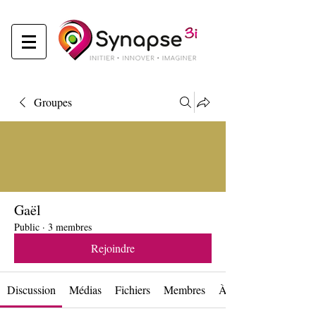
Groupes
Gaël
Public
·
3 membres
Rejoindre
Discussion
Médias
Fichiers
Membres
À propos