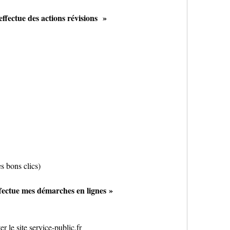
effectue des actions révisions  »
es bons clics)
ffectue mes démarches en lignes »
r le site service-public.fr