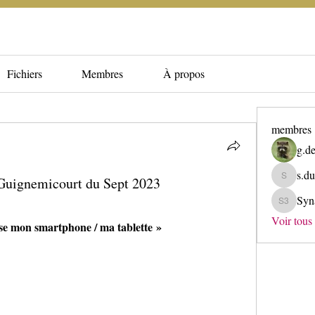
Fichiers
Membres
À propos
membres
g.de
s.du
Guignemicourt du Sept 2023
s.dupuis
Syn
Synapse 
Voir tous
lise mon smartphone / ma tablette » 