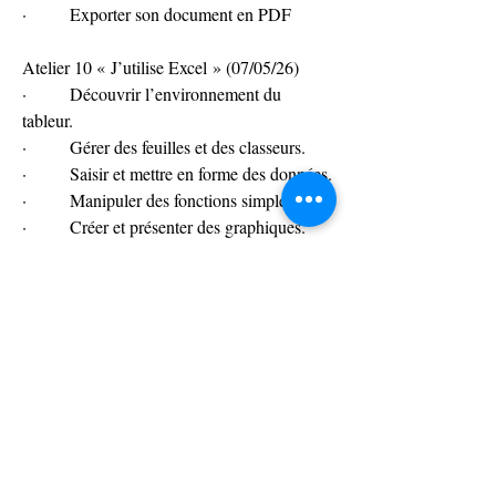
·        Exporter son document en PDF
Atelier 10 « J’utilise Excel » (07/05/26)
·        Découvrir l’environnement du 
tableur.
·        Gérer des feuilles et des classeurs.
·        Saisir et mettre en forme des données.
·        Manipuler des fonctions simples.
·        Créer et présenter des graphiques.
·        Mettre en page et imprimer.
0
0
32
Write a comment...
À propos
Tout le suivi des formations réalisées par le